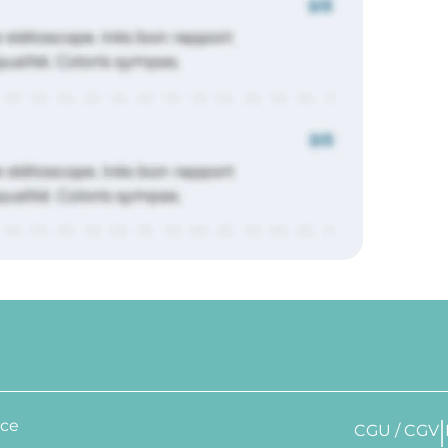
nce
CGU / CGV