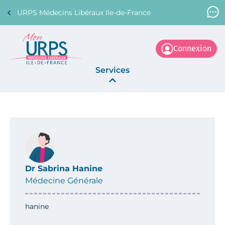
URPS Médecins Libéraux Ile-de-France
Support Médecin
01 45 45 45 45
Connexion
Services
Annonces
La Centrale
Dr Sabrina Hanine
Médecine Générale
hanine