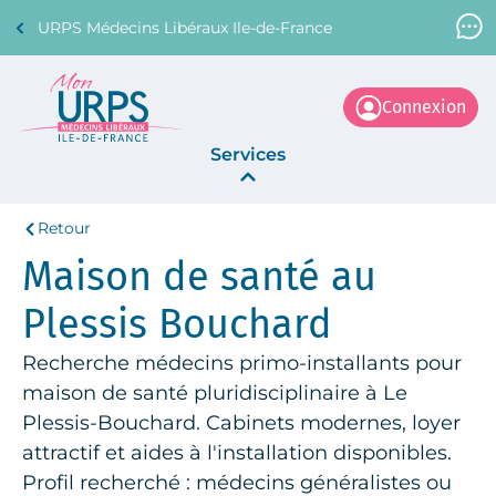
URPS Médecins Libéraux Ile-de-France
Support Médecin
01 45 45 45 45
Connexion
Services
Retour
Annonces
Maison de santé au
La Centrale
Plessis Bouchard
Recherche médecins primo-installants pour
maison de santé pluridisciplinaire à Le
Plessis-Bouchard. Cabinets modernes, loyer
attractif et aides à l'installation disponibles.
Profil recherché : médecins généralistes ou