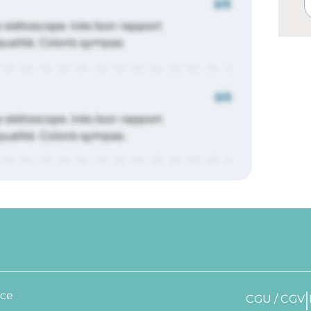
nce
CGU / CGV