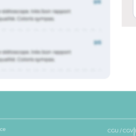
nce
CGU / CGV