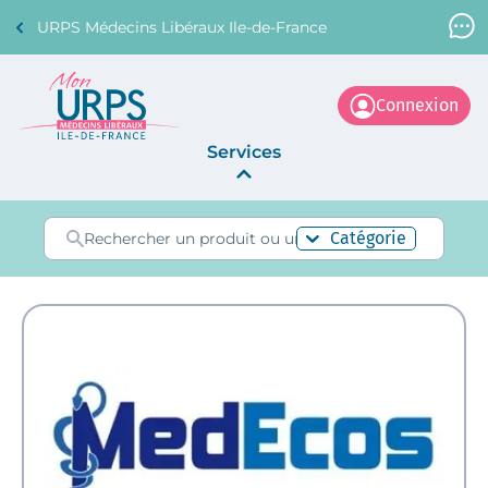
URPS Médecins Libéraux Ile-de-France
Support Médecin
01 45 45 45 45
Connexion
Services
Annonces
Catégorie
La Centrale