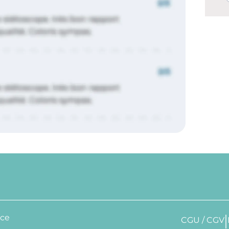
nce
CGU / CGV