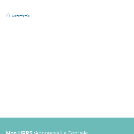
0 annonce
Mon URPS :
Annonces
La Centrale