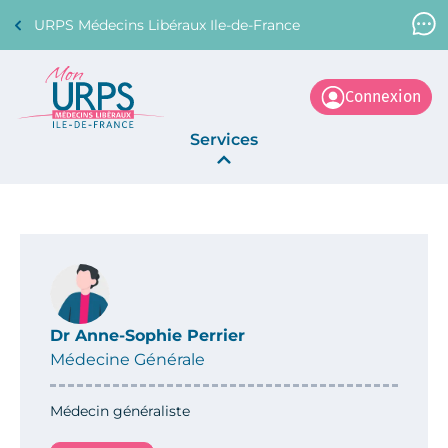
URPS Médecins Libéraux Ile-de-France
Support Médecin
01 45 45 45 45
Connexion
Services
Annonces
La Centrale
Dr Anne-Sophie Perrier
Médecine Générale
Médecin généraliste