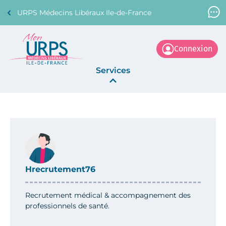
URPS Médecins Libéraux Ile-de-France
Support Médecin
01 45 45 45 45
Connexion
Services
Annonces
La Centrale
Hrecrutement76
Recrutement médical & accompagnement des
professionnels de santé.