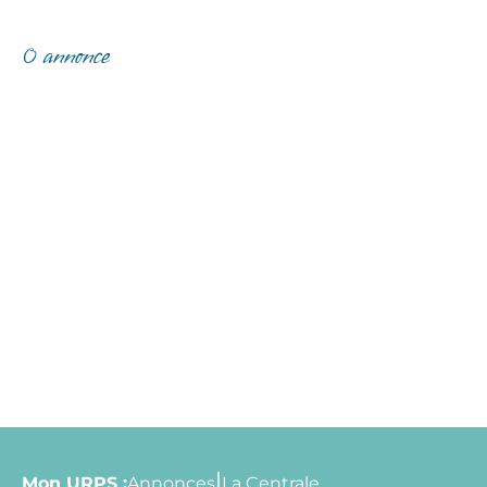
0 annonce
Mon URPS :
Annonces
La Centrale