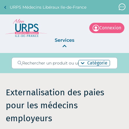
URPS Médecins Libéraux Ile-de-France
Support Médecin
01 45 45 45 45
Connexion
Services
Annonces
Catégorie
La Centrale
Externalisation des paies
pour les médecins
employeurs