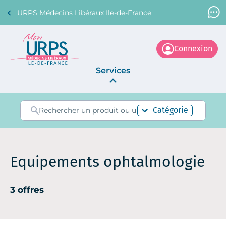
URPS Médecins Libéraux Ile-de-France
Support Médecin
01 45 45 45 45
Connexion
Services
Annonces
Catégorie
La Centrale
Equipements ophtalmologie
3 offres