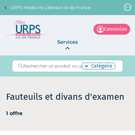
URPS Médecins Libéraux Ile-de-France
Support Médecin
01 45 45 45 45
Connexion
Services
Annonces
Catégorie
La Centrale
Fauteuils et divans d'examen
1 offre