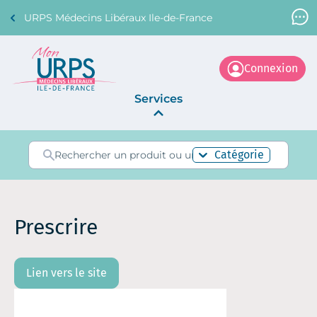
URPS Médecins Libéraux Ile-de-France
Support Médecin
01 45 45 45 45
Connexion
Services
Annonces
Catégorie
La Centrale
Prescrire
Lien vers le site