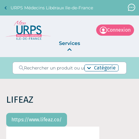
URPS Médecins Libéraux Ile-de-France
Support Médecin
01 45 45 45 45
Connexion
Services
Annonces
Catégorie
La Centrale
LIFEAZ
https://www.lifeaz.co/