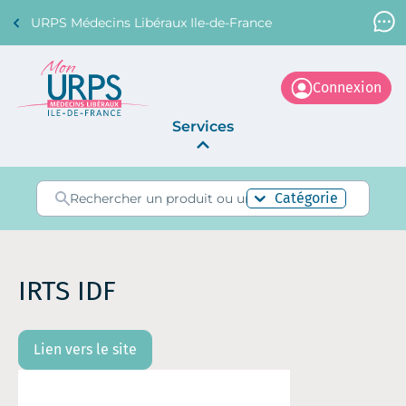
URPS Médecins Libéraux Ile-de-France
Support Médecin
01 45 45 45 45
Connexion
Services
Annonces
Catégorie
La Centrale
IRTS IDF
Lien vers le site