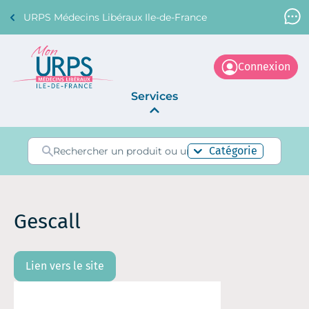
URPS Médecins Libéraux Ile-de-France
Support Médecin
01 45 45 45 45
Connexion
Services
Annonces
Catégorie
La Centrale
Gescall
Lien vers le site