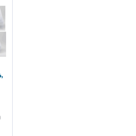
4,
)
e