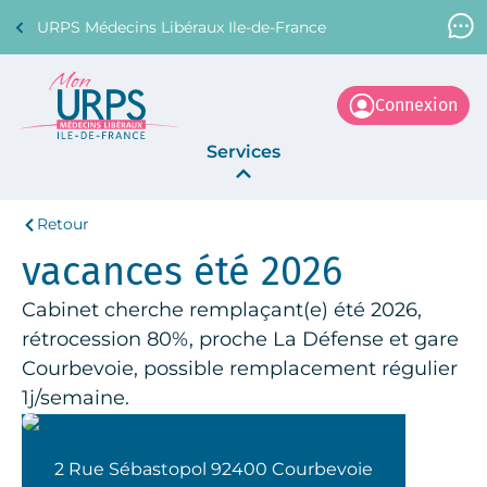
URPS Médecins Libéraux Ile-de-France
Support Médecin
01 45 45 45 45
Connexion
Services
Retour
Annonces
vacances été 2026
La Centrale
Cabinet cherche remplaçant(e) été 2026,
rétrocession 80%, proche La Défense et gare
Courbevoie, possible remplacement régulier
1j/semaine.
2 Rue Sébastopol 92400 Courbevoie