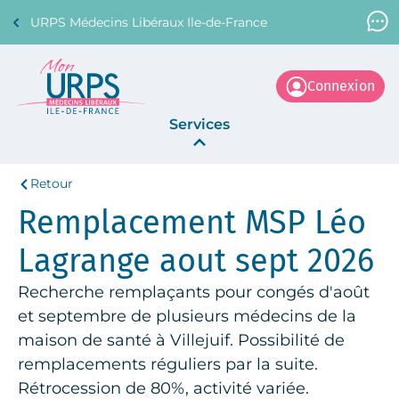
URPS Médecins Libéraux Ile-de-France
Support Médecin
01 45 45 45 45
Connexion
Services
Retour
Annonces
Remplacement MSP Léo
La Centrale
Lagrange aout sept 2026
Recherche remplaçants pour congés d'août
et septembre de plusieurs médecins de la
maison de santé à Villejuif. Possibilité de
remplacements réguliers par la suite.
Rétrocession de 80%, activité variée.