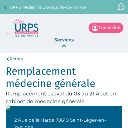
URPS Médecins Libéraux Ile-de-France
Support Médecin
01 45 45 45 45
Connexion
Services
Retour
Annonces
Remplacement
La Centrale
médecine générale
Remplacement estival du 03 au 21 Août en
cabinet de médecine générale
2 Rue de la Harpe 78610 Saint-Léger-en-
Yvelines