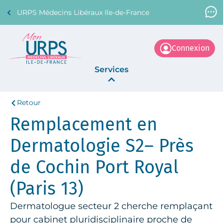
URPS Médecins Libéraux Ile-de-France
Support Médecin
01 45 45 45 45
Connexion
Services
Retour
Annonces
Remplacement en
La Centrale
Dermatologie S2– Près
de Cochin Port Royal
(Paris 13)
Dermatologue secteur 2 cherche remplaçant
pour cabinet pluridisciplinaire proche de