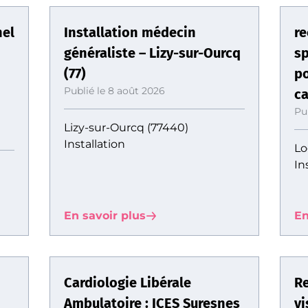
nel
Installation médecin
re
généraliste – Lizy-sur-Ourcq
sp
(77)
po
Publié le 8 août 2026
ca
Pu
Lizy-sur-Ourcq (77440)
Installation
Lo
In
En savoir plus
En
Cardiologie Libérale
Re
Ambulatoire : ICES Suresnes
vi