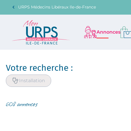
/annonce/recherche?offerType=1&displayType=3
URPS Médecins Libéraux Ile-de-France
Annonces
Votre recherche :
Installation
608 annonces