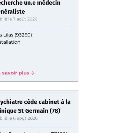
cherche un.e médecin
néraliste
blié le 7 août 2026
s Lilas (93260)
stallation
 savoir plus
ychiatre cède cabinet à la
inique St Germain (78)
blié le 6 août 2026