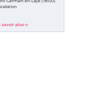
int-Germain-en-Laye (78100)
stallation
 savoir plus