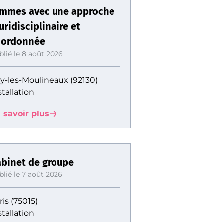
emmes avec une approche
uridisciplinaire et
oordonnée
blié le 8 août 2026
sy-les-Moulineaux (92130)
stallation
 savoir plus
binet de groupe
blié le 7 août 2026
ris (75015)
stallation