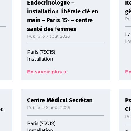
Endocrinologue –
Re
installation libérale clé en
gé
Pu
main – Paris 15ᵉ – centre
santé des femmes
Le
Publié le 7 août 2026
In
Paris (75015)
Installation
En savoir plus
En
Centre Médical Secrétan
Ps
Publié le 6 août 2026
ec
Cl
Pu
Paris (75019)
Installation