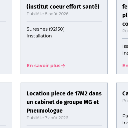
(institut coeur effort santé)
f
Publié le 8 août 2026
pl
c
Suresnes (92150)
Pu
Installation
Is
In
En savoir plus
En
Location piece de 17M2 dans
Ca
Pu
un cabinet de groupe MG et
Pneumologue
Pa
Publié le 7 août 2026
In