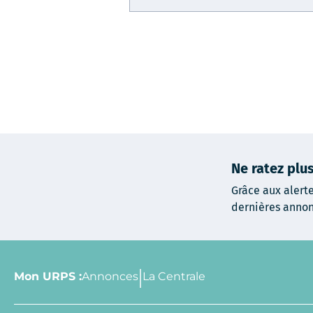
Ne ratez pl
Grâce aux alert
dernières annon
Mon URPS :
Annonces
La Centrale