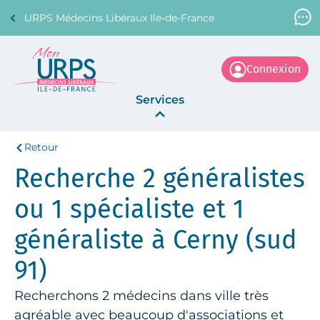
URPS Médecins Libéraux Ile-de-France
Support Médecin
01 45 45 45 45
Connexion
Services
Retour
Annonces
Recherche 2 généralistes
La Centrale
ou 1 spécialiste et 1
généraliste à Cerny (sud
91)
Recherchons 2 médecins dans ville très
agréable avec beaucoup d'associations et