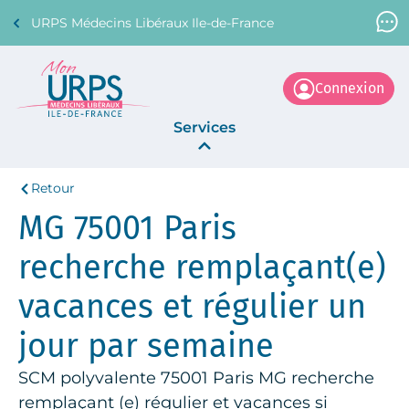
URPS Médecins Libéraux Ile-de-France
Support Médecin
01 45 45 45 45
Connexion
Services
Retour
Annonces
MG 75001 Paris
La Centrale
recherche remplaçant(e)
vacances et régulier un
jour par semaine
SCM polyvalente 75001 Paris MG recherche
remplaçant (e) régulier et vacances si