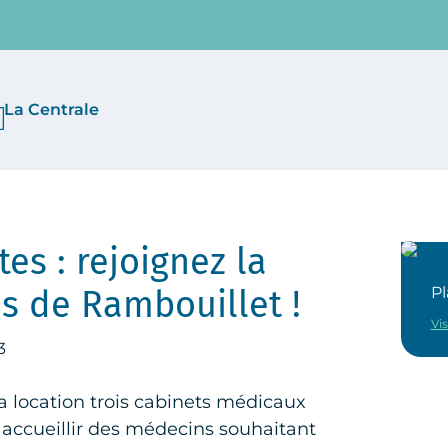
La Centrale
es : rejoignez la
ns de Rambouillet !
Pl
Vis
3
a location trois cabinets médicaux
 accueillir des médecins souhaitant