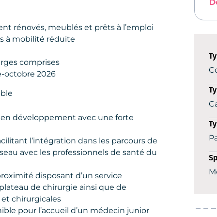
D
nt rénovés, meublés et prêts à l’emploi
 à mobilité réduite
Ty
harges comprises
Co
re-octobre 2026
Ty
ble
C
r en développement avec une forte
Ty
Pa
ilitant l’intégration dans les parcours de
éseau avec les professionnels de santé du
Sp
M
roximité disposant d’un service
plateau de chirurgie ainsi que de
et chirurgicales
ble pour l’accueil d’un médecin junior