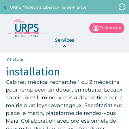
URPS Médecins Libéraux Ile-de-France
Support Médecin
01 45 45 45 45
Connexion
Services
Retour
Annonces
installation
La Centrale
Cabinet médical recherche 1 ou 2 médecins
pour remplacer un départ en retraite. Locaux
spacieux et lumineux mis à disposition par la
mairie à un loyer avantageux. Secrétariat sur
place le matin, plateforme de rendez-vous
Maïa. Collaboration avec professionnels de
proximité. Possible accueil d'étudiants.