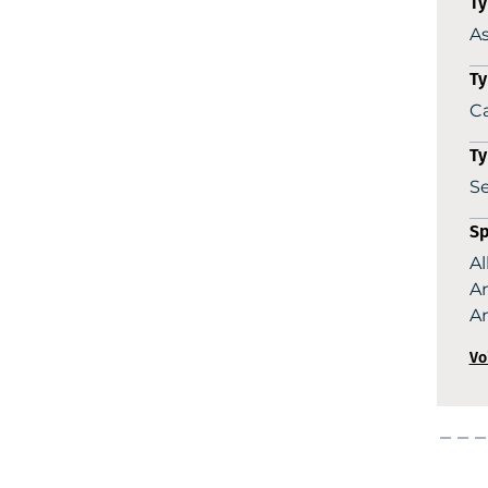
Ty
As
Ty
C
Ty
Se
Sp
Al
An
A
Vo