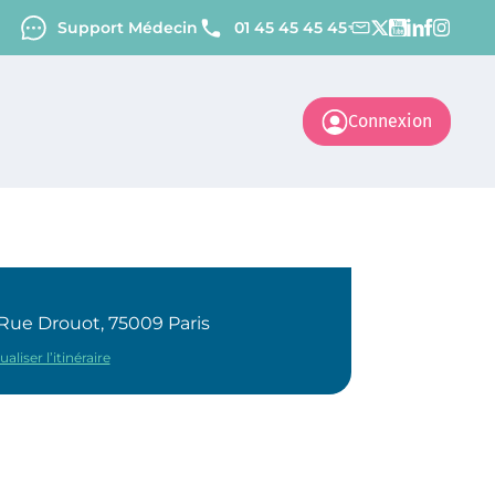
Support Médecin
01 45 45 45 45
Connexion
Rue Drouot, 75009 Paris
ualiser l’itinéraire