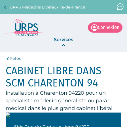
URPS Médecins Libéraux Ile-de-France
Support Médecin
01 45 45 45 45
Connexion
Services
Retour
Annonces
CABINET LIBRE DANS
La Centrale
SCM CHARENTON 94
Installation à Charenton 94220 pour un
spécialiste médecin généraliste ou para
médical dans le plus grand cabinet libéral
5bis Rue du Port aux Lions 94220