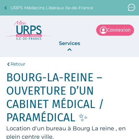
URPS Médecins Libéraux Ile-de-France
Support Médecin
01 45 45 45 45
Connexion
Services
Retour
Annonces
BOURG-LA-REINE –
La Centrale
OUVERTURE D’UN
CABINET MÉDICAL /
PARAMÉDICAL ✨
Location d'un bureau à Bourg La reine , en
plein centre ville.