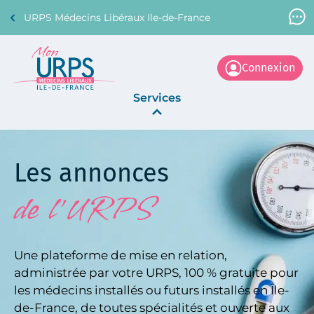
URPS Médecins Libéraux Ile-de-France
Support Médecin
01 45 45 45 45
Connexion
Services
Annonces
Les annonces
La Centrale
de l'URPS
Une plateforme de mise en relation,
administrée par votre URPS, 100 % gratuite pour
les médecins installés ou futurs installés en Île-
de-France, de toutes spécialités et ouverte aux