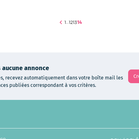
14
1
12
13
...
us aucune annonce
Cr
es, recevez automatiquement dans votre boîte mail les
ces publiées correspondant à vos critères.
nce