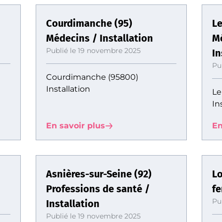
Courdimanche (95)
Le
Médecins / Installation
M
Publié le 19 novembre 2025
In
Pu
Courdimanche (95800)
Installation
Le
In
En savoir plus
En
Asnières-sur-Seine (92)
Lo
Professions de santé /
fe
Pu
Installation
Publié le 19 novembre 2025