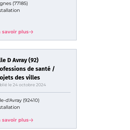
gnes (77185)
stallation
 savoir plus
lle D Avray (92)
ofessions de santé /
ojets des villes
blié le 24 octobre 2024
lle-d'Avray (92410)
stallation
 savoir plus