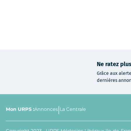
Ne ratez pl
Grâce aux alert
dernières annon
Mon URPS :
Annonces
La Centrale
Copyright 2023 - URPS Médecins Libéraux Ile-de-Fra